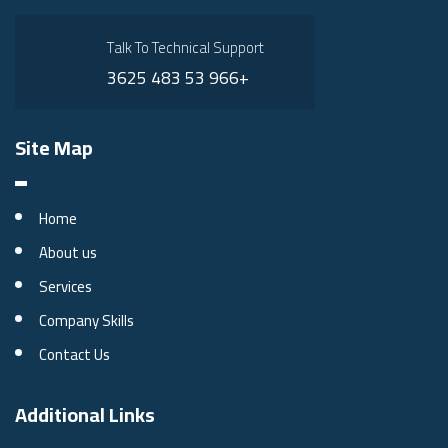
Talk To Technical Support
3625 483 53 966+
Site Map
Home
About us
Services
Company Skills
Contact Us
Additional Links