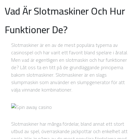
Vad Är Slotmaskiner Och Hur
Funktioner De?
Slotmaskiner är en av de mest populära typerna av
casinospel och har varit ett favorit bland spelare i åratal.
Men vad är egentligen en slotmaskin och hur funktioner
de? Låt oss ta en titt på de grundläggande principerna
bakom slotmaskiner. Slotmaskiner är en slags
slumpmaskin som använder en slumpgenerator för att
välja vinnande kombinationer.
Slotmaskiner har många fördelar, bland annat ett stort
utbud av spel, överraskande jackpottar och enkelhet att
spela. Här är några av de mest populära fördelarna med