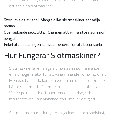
att spela på slotmaskiner:
Stor utvalds av spel: Många olika slotmaskiner att välja
mellan
Överraskande jackpottar: Chansen att vinna stora summor
pengar
Enkel att spela: Ingen kunskap behövs för att börja spela
Hur Fungerar Slotmaskiner?
Slotmaskiner är en slags slumpmaskin som använder
en slumpgenerator för att välja vinnande kombinationer.
Men vad händer bakom kulisserna när du drar en knapp?
Låt oss ta en titt på den tekniska sidan av slotmaskiner.
Varje spelrunda är ett oberoende händelse, och
resultatet kan vara vinnande, förlust eller oavgjort.
Slotmaskiner har olika typer av jackpottar och spelvinst,