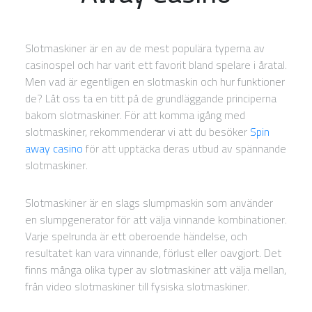
Slotmaskiner är en av de mest populära typerna av
casinospel och har varit ett favorit bland spelare i åratal.
Men vad är egentligen en slotmaskin och hur funktioner
de? Låt oss ta en titt på de grundläggande principerna
bakom slotmaskiner. För att komma igång med
slotmaskiner, rekommenderar vi att du besöker
Spin
away casino
för att upptäcka deras utbud av spännande
slotmaskiner.
Slotmaskiner är en slags slumpmaskin som använder
en slumpgenerator för att välja vinnande kombinationer.
Varje spelrunda är ett oberoende händelse, och
resultatet kan vara vinnande, förlust eller oavgjort. Det
finns många olika typer av slotmaskiner att välja mellan,
från video slotmaskiner till fysiska slotmaskiner.