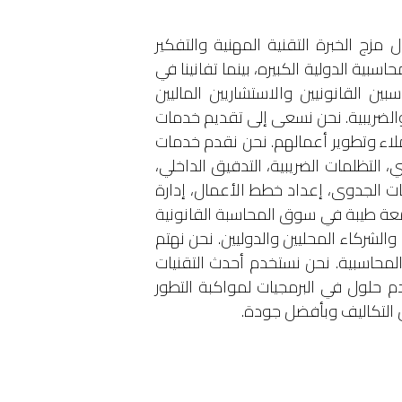
مزج الخبرة التقنية المهنية والتفكير
بية الدولية الكبيره، بينما تفانينا في
ين القانونيين والاستشاريين الماليين
والضريبية. نحن نسعى إلى تقديم خدمات
عملاء وتطوير أعمالهم. نحن نقدم خدمات
 التظلمات الضريبية، التدقيق الداخلي،
اسات الجدوى، إعداد خطط الأعمال، إدارة
سمعة طيبة في سوق المحاسبة القانونية
الشركاء المحليين والدوليين. نحن نهتم
المحاسبية. نحن نستخدم أحدث التقنيات
دم حلول في البرمجيات لمواكبة التطور
ل التكاليف وبأفضل جودة.