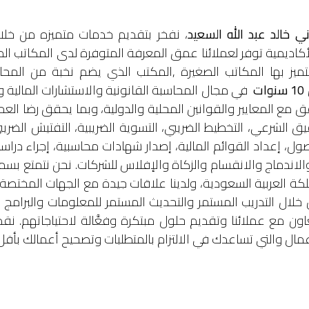
ي خالد عبد الله السعيد
، نفخر بتقديم خدمات متميزه من خلال 
اديمية توفر لعملائنا عمق المعرفة المتوفرة لدى المكاتب المحاس
تميز بها المكاتب الصغيرة ,المكتب الذي يضم نخبة من المحاسب
10 سنوات
في مجال المحاسبة القانونية والاستشارات المالية 
فق مع المعايير والقوانين المحلية والدولية، وبما يحقق رضا ال
لشرعي، التخطيط الضريبي، التسوية الضريبية، التفتيش الضريبي،
لأصول، إعداد القوائم المالية، إصدار شهادات محاسبية، إجراء در
والاندماج والانقسام والزكاة والإفلاس للشركات. نحن نتمتع ب
لكة العربية السعودية، ولدينا علاقات جيدة مع الجهات المختصة و
لال التدريب المستمر والتحديث المستمر للمعلومات والبرامج 
ون مع عملائنا وتقديم حلول مبتكرة وفعَّالة لاحتياجاتهم. نق
عمال والتي تساعدك في الالتزام بالمتطلبات وتصحيح أعمالك بأق