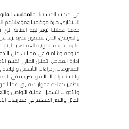
في مكتب المستشار و
المحاسب القانون
الابتكاري. خبرة موظفينا ومؤهلاتهم الأك
خدمة عملائنا توفر لهم العناية التي ت
والضريبيين، الذين يتمتعون بخبرة تزيد عن
عالية الجودة ومهنية للعملاء، بما يتوا
متنوعة وشاملة في مجالات مثل التدقيق ا
إدارة المخاطر، التحليل المالي، تقييم ا
المشروعات، إجراءات التأسيس والإلغاء 
والاستشارات المالية والضريبية في المم
بتطوير كفاءة ومهارات فريق عملنا من خ
والأدوات لتسهيل عملية التواصل والتعا
الهائل والتغير المستمر في ممارسات الأ