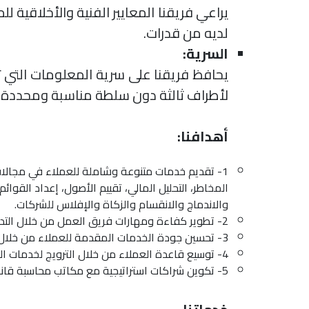
يراعي فريقنا المعايير الفنية والأخلاقية
لديه من قدرات.
السرية:
يحافظ فريقنا على سرية المعلومات التي 
لأطراف ثالثة دون سلطة مناسبة ومحددة 
أهدافنا:
1- تقديم خدمات متنوعة وشاملة للعملاء في مجالات م
المخاطر، التحليل المالي، تقييم الأصول، إعداد القوا
والاندماج والانقسام والزكاة والإفلاس للشركات.
2- تطوير كفاءة ومهارات فريق العمل من خلال التدريب المستمر والتحديث المستمر للمعلومات والبرامج المحاسبية.
3- تحسين جودة الخدمات المقدمة للعملاء من خلال اتباع أفضل الممارسات المهنية وتطبيق نظام ضمان الجودة.
4- توسيع قاعدة العملاء من خلال الترويج لخدمات المكتب بطرق فعَّالة وإبداعية.
5- تكوين شراكات استراتيجية مع مكاتب محاسبة قانونية أخرى داخل وخارج المملكة لتبادل الخبرات والفرص.