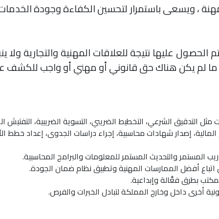
 للمهنة ، ويسعى باستمرار لتحسين الكفاءة وجودة الخدما
تم الحصول عليها نتيجة للعلاقات المهنية والتجارية ول
ما لم يكن هناك حق قانوني أو مهني أو واجب للكشف عن
ثل التدقيق الشرعي، التخطيط الضريبي، التسوية الضريبية، التفتيش الضري
ئم المالية، إصدار شهادات محاسبية، إجراء دراسات الجدوى، إعداد خطط ال