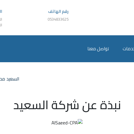
رقم الهاتف
ال
0534833625
ال
ال
خدمات
تواصل معنا
السعيد مح
نبذة عن شركة السعيد